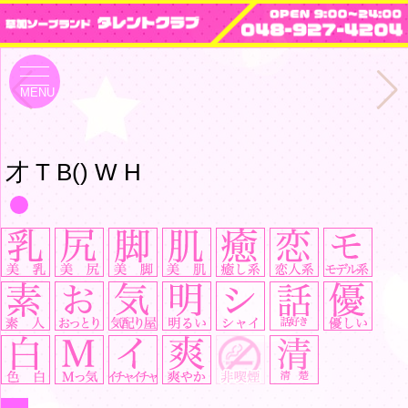
toggle
navigation
MENU
才 T B() W H